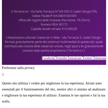
Il Ternario srl - Via Della Torraccia N°3/9 05013 Castel Giorgio (TR)
Codice Fiscale/P.IVA 06841661009
Ufficio del registro delle imprese d’iscrizione: TR (Terni)
Numero REA: 90173
Capitale sociale versato: €10.000,00
L’Associazione culturale Coscienze in Rete - cda Torraccia 3, Castel Giorgio -
fornisce gratuitamente parte dei contenuti multimediali di questo sito, quale
contributo alla crescita delle coscienze umane, negli spazi a lei gratuitamente
concessi dalla società proprietaria il Ternario s.r.l.
Facebook
Youtube
Instagram
Twitter
Telegram
Preferenze sulla privacy
×
Questo sito utilizza i cookie per migliorare la tua esperienza. Alcuni sono
essenziali per il funzionamento del sito, mentre altri ci aiutano ad analizzare
e migliorare la tua esperienza di utilizzo. Esamina le tue opzioni e fai la tua
scelta.