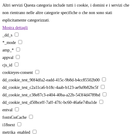
Altri servizi
Questa categoria include tutti i cookie, i domini e i servizi che
non rientrano nelle altre categorie specifiche o che non sono stati
esplicitamente categorizzati.
Mostra dettagli
_dd_s
*_mode
amp_*
appval
cjs_id
cookieyes-consent
dd_cookie_test_90f4dfa2-eadd-415c-9b8d-b4cc85502b00
dd_cookie_test_c2a11ca6-b18c-4aab-b123-ae9a9b82bc5f
dd_cookie_test_c38e87c3-e404-40ba-a22b-543f4d4789bd
dd_cookie_test_d50bceff-7aff-47fc-bc60-46a6e74ba1de
entval
fontsCssCache
i18next
metrika_enabled