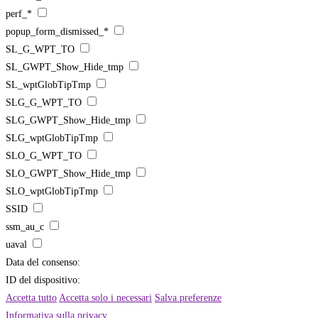
perf_*
popup_form_dismissed_*
SL_G_WPT_TO
SL_GWPT_Show_Hide_tmp
SL_wptGlobTipTmp
SLG_G_WPT_TO
SLG_GWPT_Show_Hide_tmp
SLG_wptGlobTipTmp
SLO_G_WPT_TO
SLO_GWPT_Show_Hide_tmp
SLO_wptGlobTipTmp
SSID
ssm_au_c
uaval
Data del consenso:
ID del dispositivo:
Accetta tutto
Accetta solo i necessari
Salva preferenze
Informativa sulla privacy