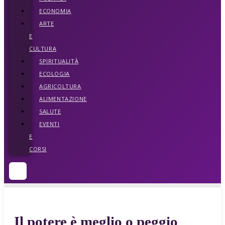
ECONOMIA
ARTE
E
CULTURA
SPIRITUALITÀ
ECOLOGIA
AGRICOLTURA
ALIMENTAZIONE
SALUTE
EVENTI
E
CORSI
Il potere è meglio o peggio