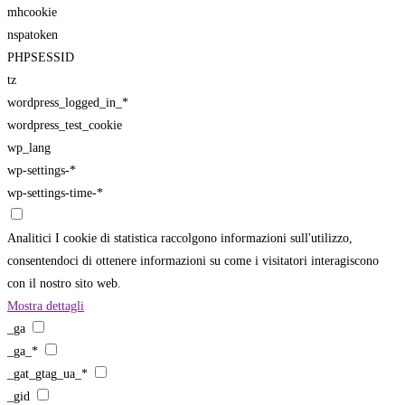
mhcookie
nspatoken
PHPSESSID
tz
wordpress_logged_in_*
wordpress_test_cookie
wp_lang
wp-settings-*
wp-settings-time-*
Analitici
I cookie di statistica raccolgono informazioni sull'utilizzo,
consentendoci di ottenere informazioni su come i visitatori interagiscono
con il nostro sito web.
Mostra dettagli
_ga
_ga_*
_gat_gtag_ua_*
_gid