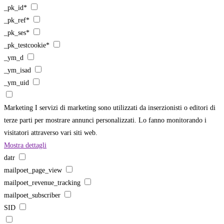
_pk_id*
_pk_ref*
_pk_ses*
_pk_testcookie*
_ym_d
_ym_isad
_ym_uid
Marketing
I servizi di marketing sono utilizzati da inserzionisti o editori di
terze parti per mostrare annunci personalizzati. Lo fanno monitorando i
visitatori attraverso vari siti web.
Mostra dettagli
datr
mailpoet_page_view
mailpoet_revenue_tracking
mailpoet_subscriber
SID