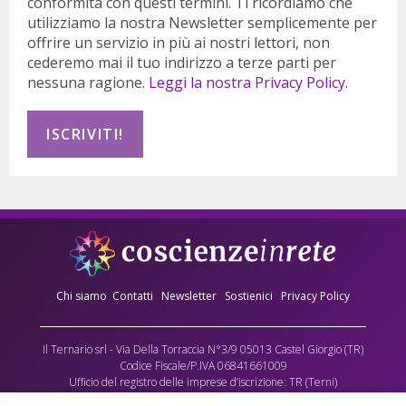
conformità con questi termini. Ti ricordiamo che
utilizziamo la nostra Newsletter semplicemente per
offrire un servizio in più ai nostri lettori, non
cederemo mai il tuo indirizzo a terze parti per
nessuna ragione.
Leggi la nostra Privacy Policy.
Chi siamo
Contatti
Newsletter
Sostienici
Privacy Policy
Il Ternario srl - Via Della Torraccia N°3/9 05013 Castel Giorgio (TR)
Codice Fiscale/P.IVA 06841661009
Ufficio del registro delle imprese d’iscrizione: TR (Terni)
Numero REA: 90173