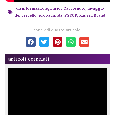
disinformazione
,
Enrico Carotenuto
,
lavaggio
del cervello
,
propaganda
,
PSYOP
,
Russell Brand
condividi questo articolo:
articoli correlati