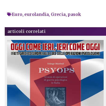
tags
Euro
,
eurolandia
,
Grecia
,
pasok
articoli correlati