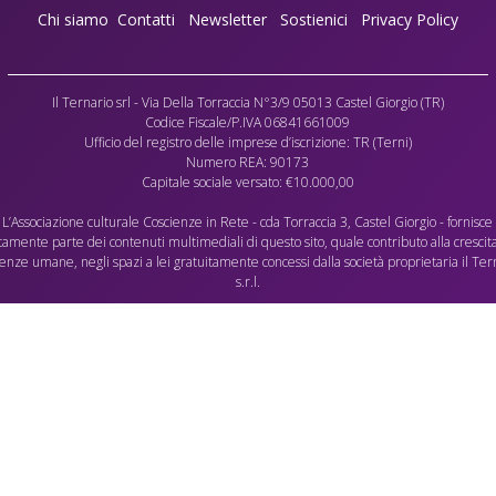
Chi siamo
Contatti
Newsletter
Sostienici
Privacy Policy
Il Ternario srl - Via Della Torraccia N°3/9 05013 Castel Giorgio (TR)
Codice Fiscale/P.IVA 06841661009
Ufficio del registro delle imprese d’iscrizione: TR (Terni)
Numero REA: 90173
Capitale sociale versato: €10.000,00
L’Associazione culturale Coscienze in Rete - cda Torraccia 3, Castel Giorgio - fornisce
tamente parte dei contenuti multimediali di questo sito, quale contributo alla crescit
ienze umane, negli spazi a lei gratuitamente concessi dalla società proprietaria il Ter
s.r.l.