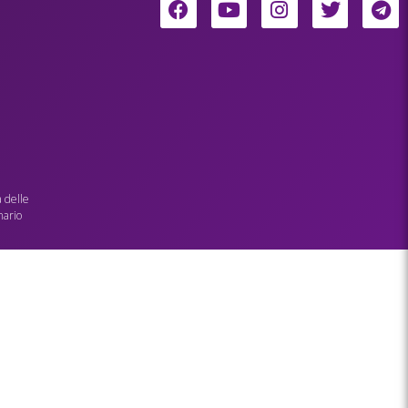
a delle
nario