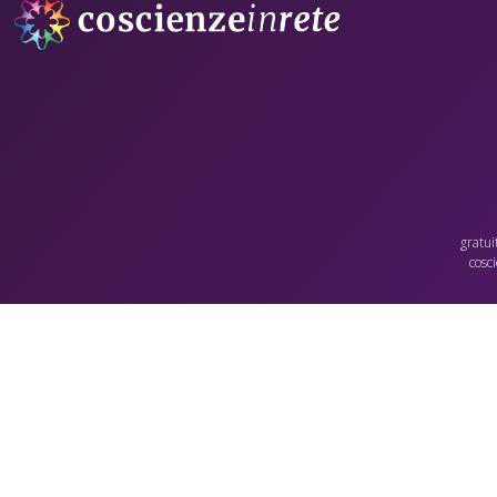
gratui
cosc