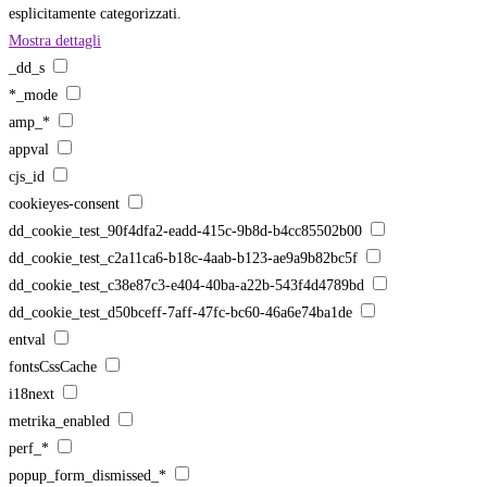
esplicitamente categorizzati.
Mostra dettagli
_dd_s
*_mode
amp_*
appval
cjs_id
cookieyes-consent
dd_cookie_test_90f4dfa2-eadd-415c-9b8d-b4cc85502b00
dd_cookie_test_c2a11ca6-b18c-4aab-b123-ae9a9b82bc5f
dd_cookie_test_c38e87c3-e404-40ba-a22b-543f4d4789bd
dd_cookie_test_d50bceff-7aff-47fc-bc60-46a6e74ba1de
entval
fontsCssCache
i18next
metrika_enabled
perf_*
popup_form_dismissed_*