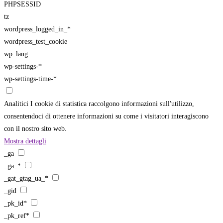
PHPSESSID
tz
wordpress_logged_in_*
wordpress_test_cookie
wp_lang
wp-settings-*
wp-settings-time-*
Analitici
I cookie di statistica raccolgono informazioni sull'utilizzo,
consentendoci di ottenere informazioni su come i visitatori interagiscono
con il nostro sito web.
Mostra dettagli
_ga
_ga_*
_gat_gtag_ua_*
_gid
_pk_id*
_pk_ref*