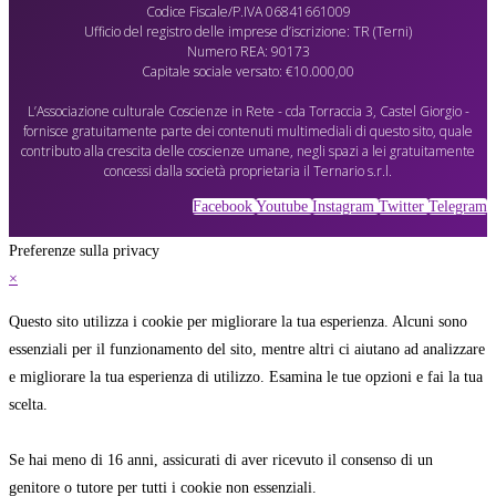
Codice Fiscale/P.IVA 06841661009
Ufficio del registro delle imprese d’iscrizione: TR (Terni)
Numero REA: 90173
Capitale sociale versato: €10.000,00
L’Associazione culturale Coscienze in Rete - cda Torraccia 3, Castel Giorgio -
fornisce gratuitamente parte dei contenuti multimediali di questo sito, quale
contributo alla crescita delle coscienze umane, negli spazi a lei gratuitamente
concessi dalla società proprietaria il Ternario s.r.l.
Facebook
Youtube
Instagram
Twitter
Telegram
Preferenze sulla privacy
×
Questo sito utilizza i cookie per migliorare la tua esperienza. Alcuni sono
essenziali per il funzionamento del sito, mentre altri ci aiutano ad analizzare
e migliorare la tua esperienza di utilizzo. Esamina le tue opzioni e fai la tua
scelta.
Se hai meno di 16 anni, assicurati di aver ricevuto il consenso di un
genitore o tutore per tutti i cookie non essenziali.