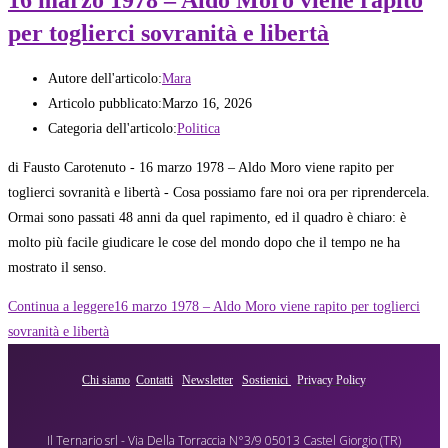
per toglierci sovranità e libertà
Autore dell'articolo:
Mara
Articolo pubblicato:
Marzo 16, 2026
Categoria dell'articolo:
Politica
di Fausto Carotenuto - 16 marzo 1978 – Aldo Moro viene rapito per
toglierci sovranità e libertà - Cosa possiamo fare noi ora per riprendercela.
Ormai sono passati 48 anni da quel rapimento, ed il quadro è chiaro: è
molto più facile giudicare le cose del mondo dopo che il tempo ne ha
mostrato il senso.
Continua a leggere
16 marzo 1978 – Aldo Moro viene rapito per toglierci
sovranità e libertà
Chi siamo
Contatti
Newsletter
Sostienici
Privacy Policy
Il Ternario srl - Via Della Torraccia N°3/9 05013 Castel Giorgio (TR)