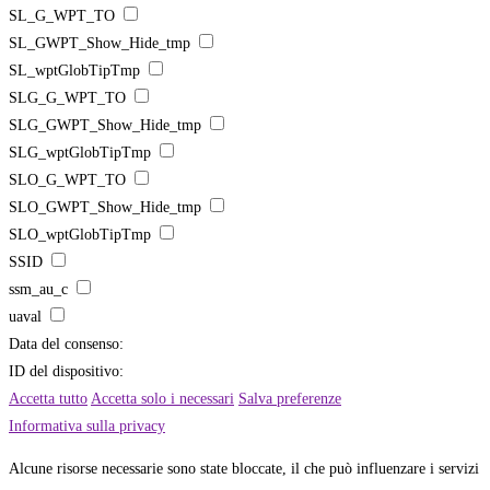
SL_G_WPT_TO
SL_GWPT_Show_Hide_tmp
SL_wptGlobTipTmp
SLG_G_WPT_TO
SLG_GWPT_Show_Hide_tmp
SLG_wptGlobTipTmp
SLO_G_WPT_TO
SLO_GWPT_Show_Hide_tmp
SLO_wptGlobTipTmp
SSID
ssm_au_c
uaval
Data del consenso:
ID del dispositivo:
Accetta tutto
Accetta solo i necessari
Salva preferenze
Informativa sulla privacy
Alcune risorse necessarie sono state bloccate, il che può influenzare i servizi