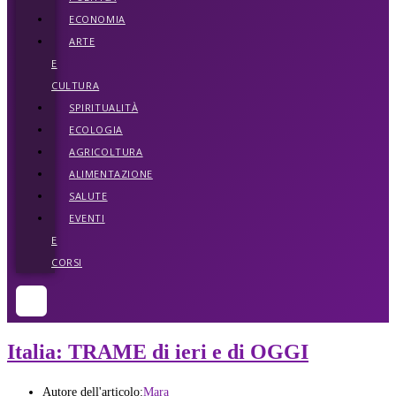
ECONOMIA
ARTE
E
CULTURA
SPIRITUALITÀ
ECOLOGIA
AGRICOLTURA
ALIMENTAZIONE
SALUTE
EVENTI
E
CORSI
Italia: TRAME di ieri e di OGGI
Autore dell'articolo:
Mara