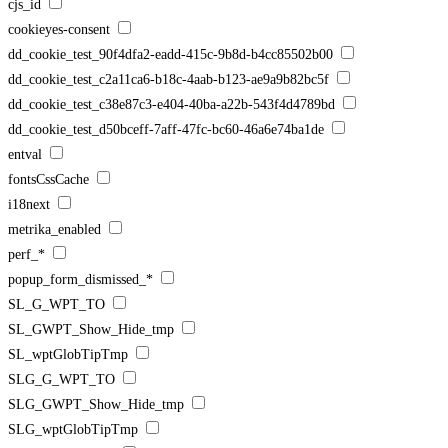
cjs_id
cookieyes-consent
dd_cookie_test_90f4dfa2-eadd-415c-9b8d-b4cc85502b00
dd_cookie_test_c2a11ca6-b18c-4aab-b123-ae9a9b82bc5f
dd_cookie_test_c38e87c3-e404-40ba-a22b-543f4d4789bd
dd_cookie_test_d50bceff-7aff-47fc-bc60-46a6e74ba1de
entval
fontsCssCache
i18next
metrika_enabled
perf_*
popup_form_dismissed_*
SL_G_WPT_TO
SL_GWPT_Show_Hide_tmp
SL_wptGlobTipTmp
SLG_G_WPT_TO
SLG_GWPT_Show_Hide_tmp
SLG_wptGlobTipTmp