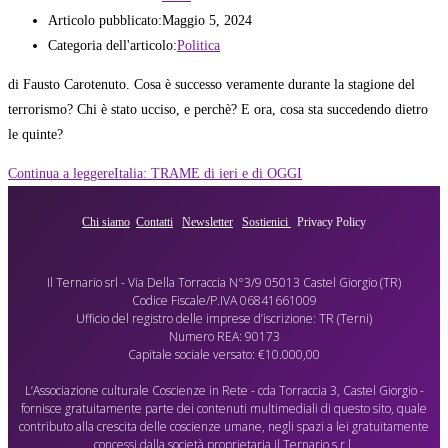
Articolo pubblicato:
Maggio 5, 2024
Categoria dell'articolo:
Politica
di Fausto Carotenuto. Cosa è successo veramente durante la stagione del
terrorismo? Chi è stato ucciso, e perchè? E ora, cosa sta succedendo dietro
le quinte?
Continua a leggere
Italia: TRAME di ieri e di OGGI
Chi siamo
Contatti
Newsletter
Sostienici
Privacy Policy
Il Ternario srl - Via Della Torraccia N°3/9 05013 Castel Giorgio (TR)
Codice Fiscale/P.IVA 06841661009
Ufficio del registro delle imprese d’iscrizione: TR (Terni)
Numero REA: 90173
Capitale sociale versato: €10.000,00
L’Associazione culturale Coscienze in Rete - cda Torraccia 3, Castel Giorgio -
fornisce gratuitamente parte dei contenuti multimediali di questo sito, quale
contributo alla crescita delle coscienze umane, negli spazi a lei gratuitamente
concessi dalla società proprietaria il Ternario s.r.l.