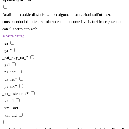
wp-settings-time-*
Analitici
I cookie di statistica raccolgono informazioni sull'utilizzo,
consentendoci di ottenere informazioni su come i visitatori interagiscono
con il nostro sito web.
Mostra dettagli
_ga
_ga_*
_gat_gtag_ua_*
_gid
_pk_id*
_pk_ref*
_pk_ses*
_pk_testcookie*
_ym_d
_ym_isad
_ym_uid