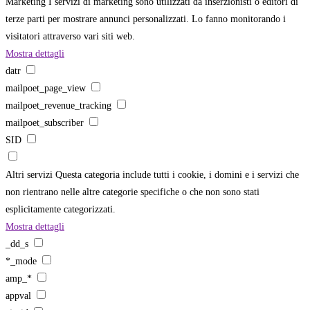
Marketing
I servizi di marketing sono utilizzati da inserzionisti o editori di
terze parti per mostrare annunci personalizzati. Lo fanno monitorando i
visitatori attraverso vari siti web.
Mostra dettagli
datr
mailpoet_page_view
mailpoet_revenue_tracking
mailpoet_subscriber
SID
Altri servizi
Questa categoria include tutti i cookie, i domini e i servizi che
non rientrano nelle altre categorie specifiche o che non sono stati
esplicitamente categorizzati.
Mostra dettagli
_dd_s
*_mode
amp_*
appval