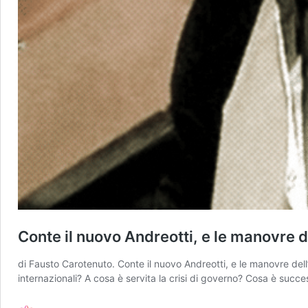
Conte il nuovo Andreotti, e le manovre 
di Fausto Carotenuto. Conte il nuovo Andreotti, e le manovre dell
internazionali? A cosa è servita la crisi di governo? Cosa è succe