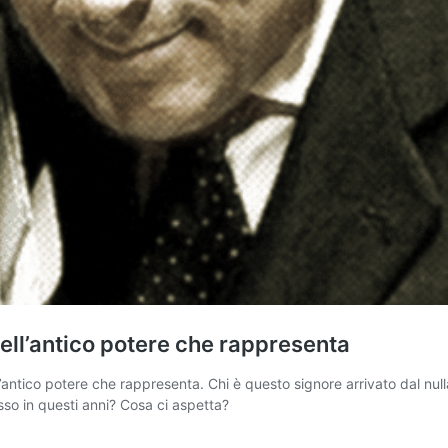
dell’antico potere che rappresenta
’antico potere che rappresenta. Chi è questo signore arrivato dal nul
sso in questi anni? Cosa ci aspetta?